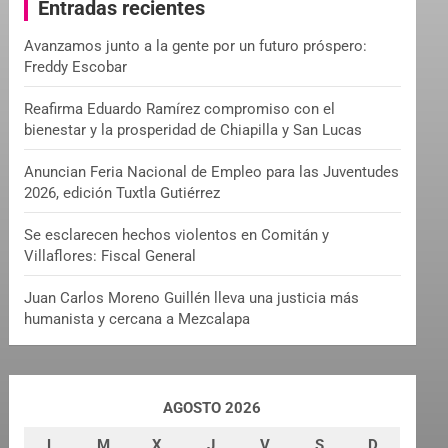
Entradas recientes
h
Avanzamos junto a la gente por un futuro próspero:
Freddy Escobar
Reafirma Eduardo Ramírez compromiso con el
bienestar y la prosperidad de Chiapilla y San Lucas
Anuncian Feria Nacional de Empleo para las Juventudes
2026, edición Tuxtla Gutiérrez
Se esclarecen hechos violentos en Comitán y
Villaflores: Fiscal General
Juan Carlos Moreno Guillén lleva una justicia más
humanista y cercana a Mezcalapa
AGOSTO 2026
L
M
X
J
V
S
D