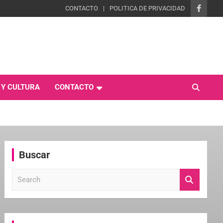
CONTACTO
POLITICA DE PRIVACIDAD
 Y CULTURA
CONTACTO
Buscar
S
e
a
r
c