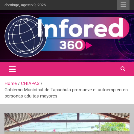
domingo, agosto 9, 2026
Un giro en la información
infored360.mx
Home
CHIAPAS
Gobierno Municipal de Tapachula promueve el autoempleo en
personas adultas mayores