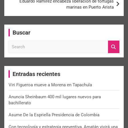
Eduardo Ramírez encabeza liberación de tortugas
marinas en Puerto Arista
Buscar
S
e
a
r
c
Entradas recientes
h
Viri Figueroa mueve a Morena en Tapachula
Anuncia Sheinbaum 400 mil lugares nuevos para
bachillerato
Asume De la Espriella Presidencia de Colombia
Con tecnología y estrategia preventiva, Amatán vivirá una