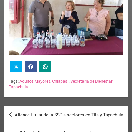
Tags:
Adultos Mayores
,
Chiapas '
,
Secretaria de Bienestar
,
Tapachula
Atiende titular de la SSP a sectores en Tila y Tapachula