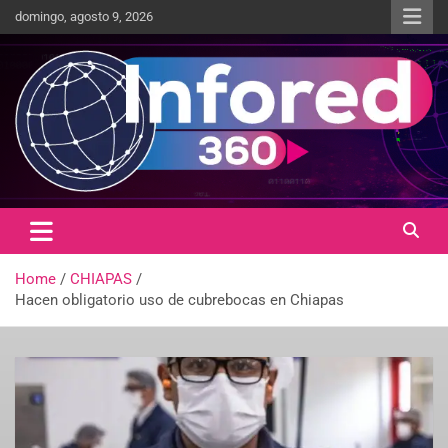
domingo, agosto 9, 2026
Un giro en la información
infored360.mx
Home
CHIAPAS
Hacen obligatorio uso de cubrebocas en Chiapas