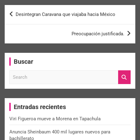
Desintegran Caravana que viajaba hacia México
Preocupación justificada.
Buscar
S
e
a
r
c
Entradas recientes
h
Viri Figueroa mueve a Morena en Tapachula
Anuncia Sheinbaum 400 mil lugares nuevos para
bachillerato