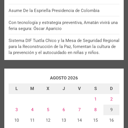
Asume De la Espriella Presidencia de Colombia
Con tecnología y estrategia preventiva, Amatán vivirá una
feria segura: Óscar Aparicio
Sistema DIF Tuxtla Chico y la Mesa de Seguridad Regional
para la Reconstrucción de la Paz, fomentan la cultura de
la prevención y el autocuidado en niñas y niños.
AGOSTO 2026
L
M
X
J
V
S
D
1
2
3
4
5
6
7
8
9
10
11
12
13
14
15
16