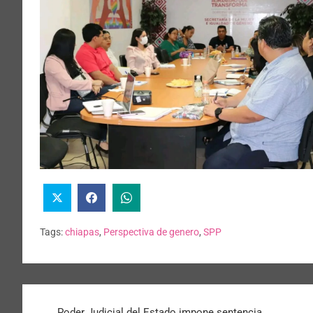
Tags:
chiapas
,
Perspectiva de genero
,
SPP
Poder Judicial del Estado impone sentencia