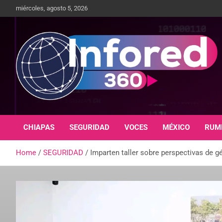
miércoles, agosto 5, 2026
Un giro en la información
infored360.mx
CHIAPAS
SEGURIDAD
VOCES
MÉXICO
RUM
Home
SEGURIDAD
Imparten taller sobre perspectivas de g