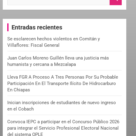
e
a
r
c
Entradas recientes
h
Se esclarecen hechos violentos en Comitán y
Villaflores: Fiscal General
Juan Carlos Moreno Guillén lleva una justicia más
humanista y cercana a Mezcalapa
Lleva FGR A Proceso A Tres Personas Por Su Probable
Participación En El Transporte Ilícito De Hidrocarburo
En Chiapas
Inician inscripciones de estudiantes de nuevo ingreso
en el Cobach
Convoca IEPC a participar en el Concurso Público 2026
para integrar el Servicio Profesional Electoral Nacional
del sistema OPLE