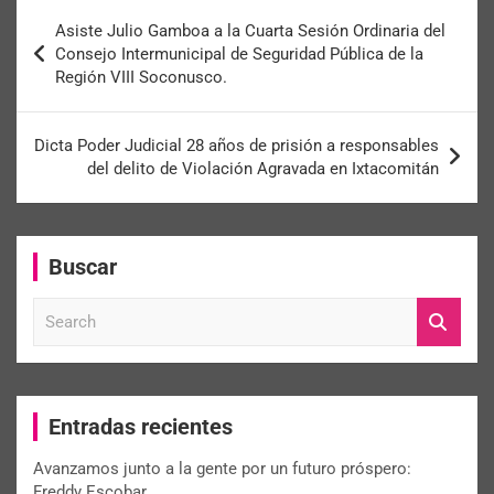
Asiste Julio Gamboa a la Cuarta Sesión Ordinaria del
Consejo Intermunicipal de Seguridad Pública de la
Región VIII Soconusco.
Dicta Poder Judicial 28 años de prisión a responsables
del delito de Violación Agravada en Ixtacomitán
Buscar
S
e
a
r
c
Entradas recientes
h
Avanzamos junto a la gente por un futuro próspero:
Freddy Escobar