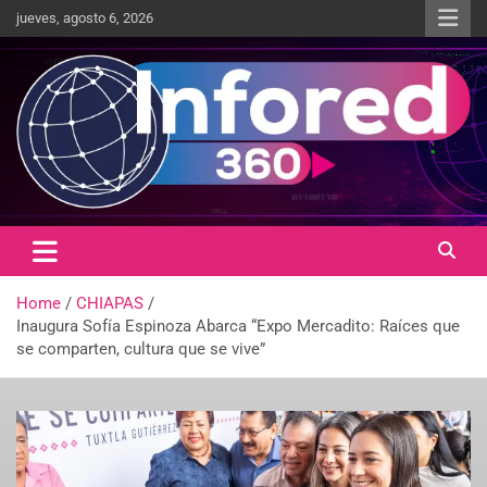
jueves, agosto 6, 2026
Un giro en la información
infored360.mx
Home
CHIAPAS
Inaugura Sofía Espinoza Abarca “Expo Mercadito: Raíces que
se comparten, cultura que se vive”