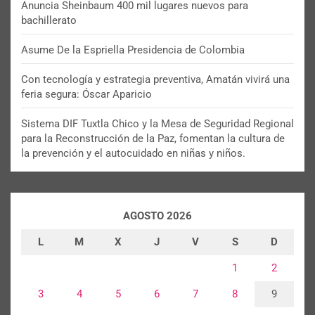
Anuncia Sheinbaum 400 mil lugares nuevos para
bachillerato
Asume De la Espriella Presidencia de Colombia
Con tecnología y estrategia preventiva, Amatán vivirá una
feria segura: Óscar Aparicio
Sistema DIF Tuxtla Chico y la Mesa de Seguridad Regional
para la Reconstrucción de la Paz, fomentan la cultura de
la prevención y el autocuidado en niñas y niños.
AGOSTO 2026
L
M
X
J
V
S
D
1
2
3
4
5
6
7
8
9