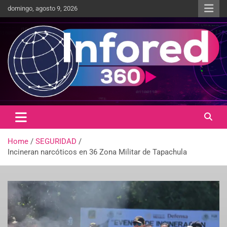
domingo, agosto 9, 2026
Un giro en la información
infored360.mx
Home
SEGURIDAD
Incineran narcóticos en 36 Zona Militar de Tapachula