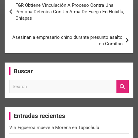
FGR Obtiene Vinculación A Proceso Contra Una
Persona Detenida Con Un Arma De Fuego En Huixtla,
Chiapas
Asesinan a empresario chino durante presunto asalto
en Comitán
Buscar
S
e
a
r
c
Entradas recientes
h
Viri Figueroa mueve a Morena en Tapachula