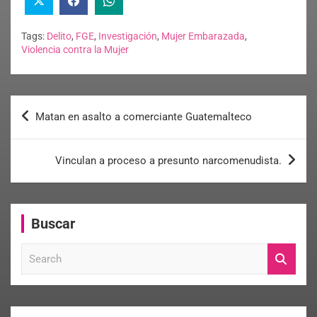
Tags:
Delito
,
FGE
,
Investigación
,
Mujer Embarazada
,
Violencia contra la Mujer
Matan en asalto a comerciante Guatemalteco
Vinculan a proceso a presunto narcomenudista.
Buscar
S
e
a
r
c