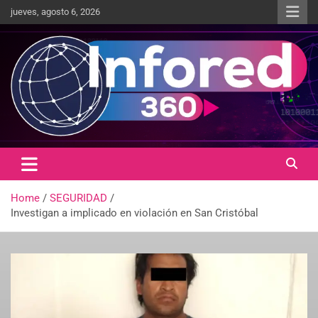
jueves, agosto 6, 2026
Un giro en la información
infored360.mx
Home
SEGURIDAD
Investigan a implicado en violación en San Cristóbal