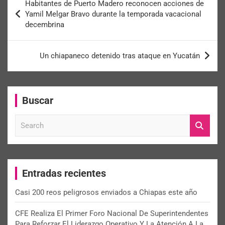
Habitantes de Puerto Madero reconocen acciones de
Yamil Melgar Bravo durante la temporada vacacional
decembrina
Un chiapaneco detenido tras ataque en Yucatán
Buscar
S
e
a
r
c
Entradas recientes
h
Casi 200 reos peligrosos enviados a Chiapas este año
CFE Realiza El Primer Foro Nacional De Superintendentes
Para Reforzar El Liderazgo Operativo Y La Atención A La