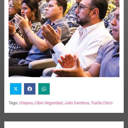
Tags:
chiapas
,
Ciber Seguridad
,
Julio Gamboa
,
Tuxtla Chico