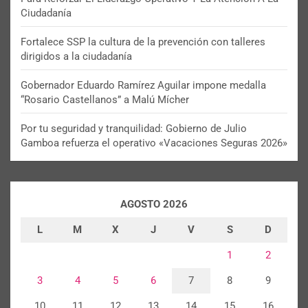
Ciudadanía
Fortalece SSP la cultura de la prevención con talleres
dirigidos a la ciudadanía
Gobernador Eduardo Ramírez Aguilar impone medalla
“Rosario Castellanos” a Malú Mícher
Por tu seguridad y tranquilidad: Gobierno de Julio
Gamboa refuerza el operativo «Vacaciones Seguras 2026»
AGOSTO 2026
L
M
X
J
V
S
D
1
2
3
4
5
6
7
8
9
10
11
12
13
14
15
16