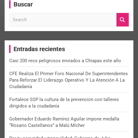
Buscar
S
e
a
r
c
Entradas recientes
h
Casi 200 reos peligrosos enviados a Chiapas este año
CFE Realiza El Primer Foro Nacional De Superintendentes
Para Reforzar El Liderazgo Operativo Y La Atención A La
Ciudadanía
Fortalece SSP la cultura de la prevención con talleres
dirigidos a la ciudadanía
Gobernador Eduardo Ramírez Aguilar impone medalla
“Rosario Castellanos” a Malú Mícher