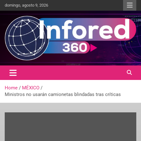
domingo, agosto 9, 2026
Un giro en la información
infored360.mx
Home
MÉXICO
Ministros no usarán camionetas blindadas tras críticas