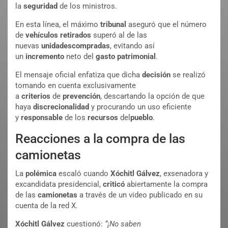
la
seguridad
de los ministros.
En esta línea, el máximo
tribunal
aseguró que el número
de
vehículos
retirados
superó al de las
nuevas
unidades
compradas
, evitando así
un
incremento
neto del
gasto
patrimonial
.
El mensaje oficial enfatiza que dicha
decisión
se realizó
tomando en cuenta exclusivamente
a
criterios
de
prevención
, descartando la opción de que
haya
discrecionalidad
y procurando un uso eficiente
y
responsable
de los
recursos
del
pueblo
.
Reacciones a la compra de las
camionetas
La
polémica
escaló cuando
Xóchitl Gálvez
, exsenadora y
excandidata presidencial,
criticó
abiertamente la compra
de las
camionetas
a través de un video publicado en su
cuenta de la red X.
Xóchitl Gálvez
cuestionó:
“¡No saben