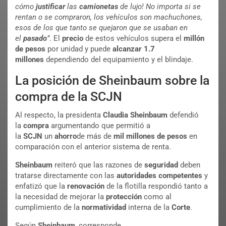
cómo
justificar
las
camionetas
de lujo! No importa si se
rentan o se compraron, los vehículos son machuchones,
esos de los que tanto se quejaron que se usaban en
el
pasado
”
. El
precio
de estos vehículos supera el
millón
de pesos
por unidad y puede
alcanzar
1.7
millones
dependiendo del equipamiento y el blindaje.
La posición de Sheinbaum sobre la
compra de la SCJN
Al respecto, la presidenta
Claudia Sheinbaum
defendió
la
compra
argumentando que permitió a
la
SCJN
un
ahorro
de más de
mil millones de pesos
en
comparación con el anterior sistema de renta.
Sheinbaum
reiteró que las razones de
seguridad
deben
tratarse directamente con las
autoridades
competentes
y
enfatizó que la
renovación
de la flotilla respondió tanto a
la necesidad de mejorar la
protección
como al
cumplimiento de la
normatividad
interna de la
Corte
.
Según
Sheinbaum
, corresponde