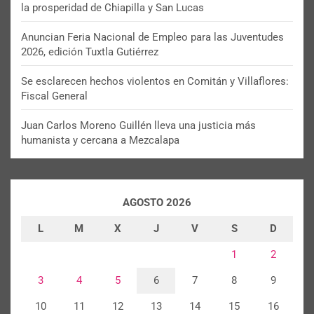
la prosperidad de Chiapilla y San Lucas
Anuncian Feria Nacional de Empleo para las Juventudes
2026, edición Tuxtla Gutiérrez
Se esclarecen hechos violentos en Comitán y Villaflores:
Fiscal General
Juan Carlos Moreno Guillén lleva una justicia más
humanista y cercana a Mezcalapa
AGOSTO 2026
L
M
X
J
V
S
D
1
2
3
4
5
6
7
8
9
10
11
12
13
14
15
16