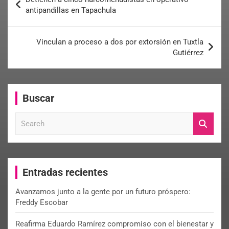
antipandillas en Tapachula
Vinculan a proceso a dos por extorsión en Tuxtla
Gutiérrez
Buscar
S
e
a
r
c
Entradas recientes
h
Avanzamos junto a la gente por un futuro próspero:
Freddy Escobar
Reafirma Eduardo Ramírez compromiso con el bienestar y