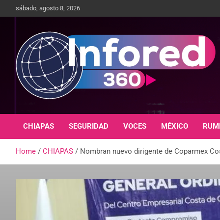
sábado, agosto 8, 2026
Un giro en la información
infored360.mx
CHIAPAS
SEGURIDAD
VOCES
MÉXICO
RUM
Home
CHIAPAS
Nombran nuevo dirigente de Coparmex Co