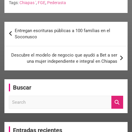
Tags:
Chiapas '
,
FGE
,
Pederasta
Entregan escrituras públicas a 100 familias en el
Soconusco
Descubre el modelo de negocio que ayudó a Bet a ser
una mujer independiente e integral en Chiapas
Buscar
S
e
a
r
c
Entradas recientes
h