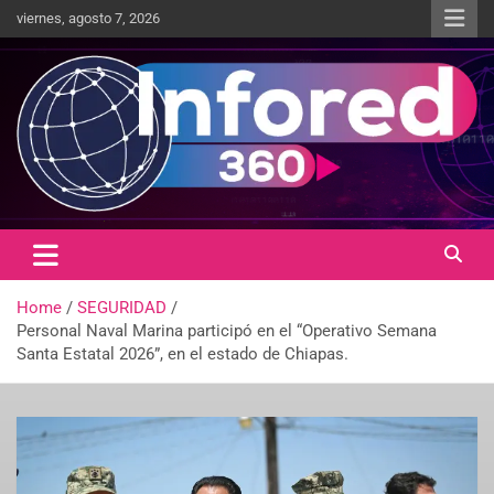
viernes, agosto 7, 2026
Un giro en la información
infored360.mx
Home
SEGURIDAD
Personal Naval Marina participó en el “Operativo Semana
Santa Estatal 2026”, en el estado de Chiapas.