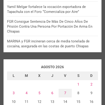
Yamil Melgar fortalece la vocación exportadora de
Tapachula con el Foro “Comercializa por Aire”
FGR Consigue Sentencia De Más De Cinco Años De
Prisión Contra Una Persona Por Portación De Arma En
Chiapas
MARINA y FGR incineran cerca de media tonelada de
cocaína, asegurada en las costas de puerto Chiapas
AGOSTO 2026
L
M
X
J
V
S
D
1
2
3
4
5
6
7
8
9
10
11
12
13
14
15
16