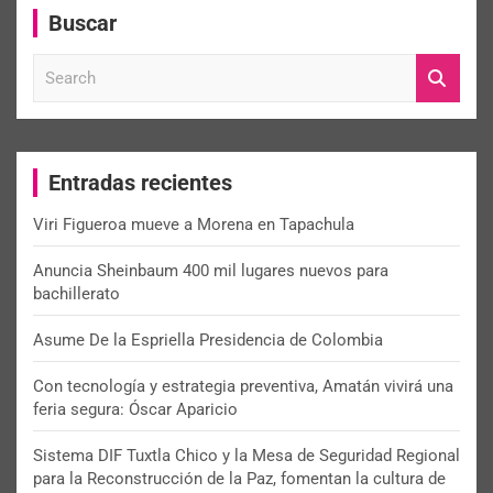
Buscar
S
e
a
r
c
Entradas recientes
h
Viri Figueroa mueve a Morena en Tapachula
Anuncia Sheinbaum 400 mil lugares nuevos para
bachillerato
Asume De la Espriella Presidencia de Colombia
Con tecnología y estrategia preventiva, Amatán vivirá una
feria segura: Óscar Aparicio
Sistema DIF Tuxtla Chico y la Mesa de Seguridad Regional
para la Reconstrucción de la Paz, fomentan la cultura de