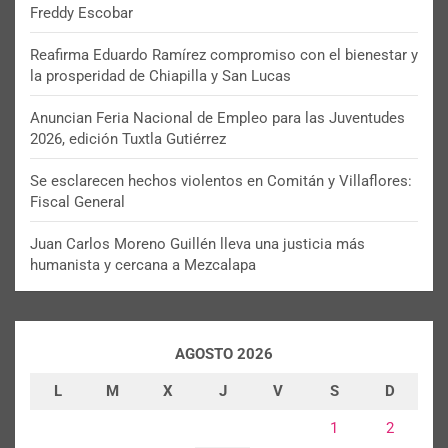
Freddy Escobar
Reafirma Eduardo Ramírez compromiso con el bienestar y
la prosperidad de Chiapilla y San Lucas
Anuncian Feria Nacional de Empleo para las Juventudes
2026, edición Tuxtla Gutiérrez
Se esclarecen hechos violentos en Comitán y Villaflores:
Fiscal General
Juan Carlos Moreno Guillén lleva una justicia más
humanista y cercana a Mezcalapa
AGOSTO 2026
L
M
X
J
V
S
D
1
2