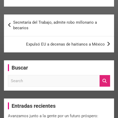
Secretaría del Trabajo, admite robo millonario a
becarios
Expulsó EU a decenas de haitianos a México
Buscar
S
e
a
r
c
Entradas recientes
h
Avanzamos junto a la gente por un futuro próspero: