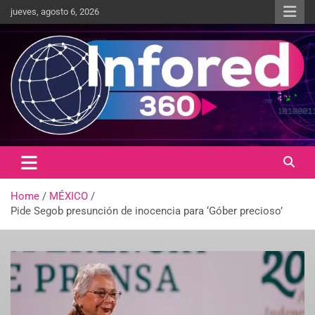
jueves, agosto 6, 2026
Un giro en la información
infored360.mx
Home
MÉXICO
Pide Segob presunción de inocencia para ‘Góber precioso’