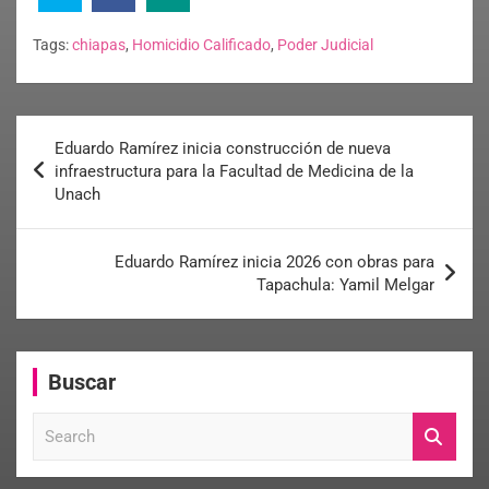
Tags:
chiapas
,
Homicidio Calificado
,
Poder Judicial
Eduardo Ramírez inicia construcción de nueva
infraestructura para la Facultad de Medicina de la
Unach
Eduardo Ramírez inicia 2026 con obras para
Tapachula: Yamil Melgar
Buscar
S
e
a