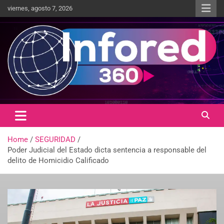
viernes, agosto 7, 2026
Un giro en la información
infored360.mx
Home
SEGURIDAD
Poder Judicial del Estado dicta sentencia a responsable del
delito de Homicidio Calificado