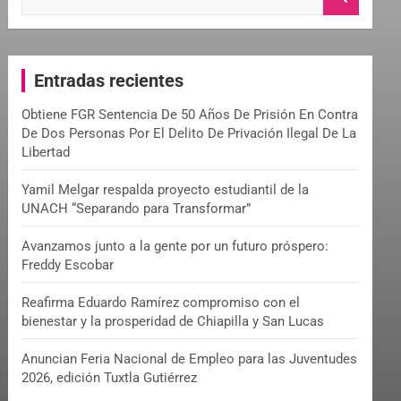
e
a
r
c
Entradas recientes
h
Obtiene FGR Sentencia De 50 Años De Prisión En Contra
De Dos Personas Por El Delito De Privación Ilegal De La
Libertad
Yamil Melgar respalda proyecto estudiantil de la
UNACH “Separando para Transformar”
Avanzamos junto a la gente por un futuro próspero:
Freddy Escobar
Reafirma Eduardo Ramírez compromiso con el
bienestar y la prosperidad de Chiapilla y San Lucas
Anuncian Feria Nacional de Empleo para las Juventudes
2026, edición Tuxtla Gutiérrez