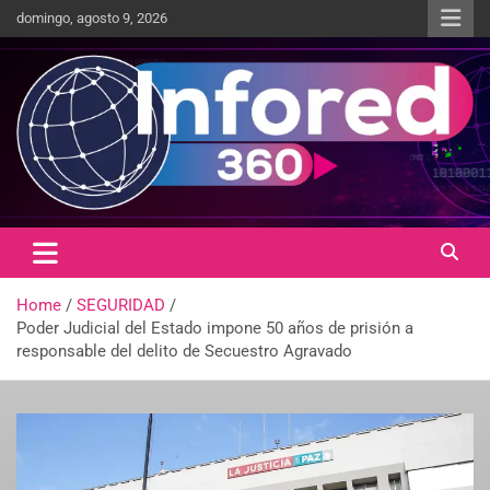
domingo, agosto 9, 2026
Un giro en la información
infored360.mx
Home
SEGURIDAD
Poder Judicial del Estado impone 50 años de prisión a
responsable del delito de Secuestro Agravado