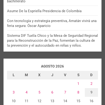
bachillerato
Asume De la Espriella Presidencia de Colombia
Con tecnología y estrategia preventiva, Amatán vivirá una
feria segura: Óscar Aparicio
Sistema DIF Tuxtla Chico y la Mesa de Seguridad Regional
para la Reconstrucción de la Paz, fomentan la cultura de
la prevención y el autocuidado en niñas y niños.
AGOSTO 2026
L
M
X
J
V
S
D
1
2
3
4
5
6
7
8
9
10
11
12
13
14
15
16