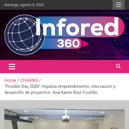
domingo, agosto 9, 2026
Un giro en la información
infored360.mx
Home
CHIAPAS
“Posible Day 2026” impulsa emprendimiento, innovación y
desarrollo de proyectos: Ana Karen Ruiz Coutiño