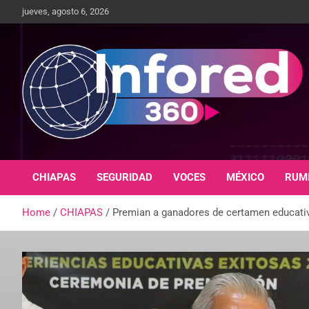
jueves, agosto 6, 2026
Un giro en la información
infored360.mx
CHIAPAS
SEGURIDAD
VOCES
MÉXICO
RUM
Home
CHIAPAS
Premian a ganadores de certamen educati