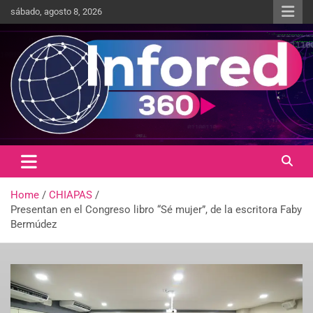
sábado, agosto 8, 2026
Un giro en la información
infored360.mx
Home
CHIAPAS
Presentan en el Congreso libro “Sé mujer”, de la escritora Faby
Bermúdez