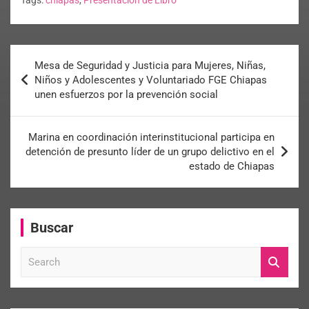
Tags:
chiapas
,
Presentación de Libro
Mesa de Seguridad y Justicia para Mujeres, Niñas,
Niños y Adolescentes y Voluntariado FGE Chiapas
unen esfuerzos por la prevención social
Marina en coordinación interinstitucional participa en
detención de presunto líder de un grupo delictivo en el
estado de Chiapas
Buscar
S
e
a
r