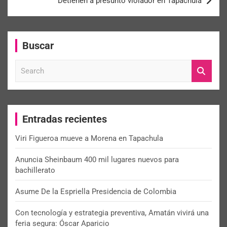
Detienen a presunto violador en Tapachula
Buscar
S
e
a
r
c
Entradas recientes
h
Viri Figueroa mueve a Morena en Tapachula
Anuncia Sheinbaum 400 mil lugares nuevos para
bachillerato
Asume De la Espriella Presidencia de Colombia
Con tecnología y estrategia preventiva, Amatán vivirá una
feria segura: Óscar Aparicio