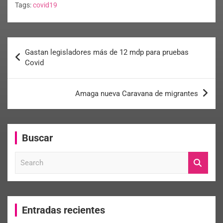
Tags:
covid19
Gastan legisladores más de 12 mdp para pruebas
Covid
Amaga nueva Caravana de migrantes
Buscar
S
e
a
r
c
Entradas recientes
h