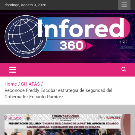
domingo, agosto 9, 2026
Un giro en la información
infored360.mx
Home
CHIAPAS
Reconoce Freddy Escobar estrategia de seguridad del
Gobernador Eduardo Ramírez