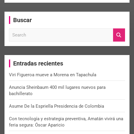
Buscar
S
e
a
r
c
Entradas recientes
h
Viri Figueroa mueve a Morena en Tapachula
Anuncia Sheinbaum 400 mil lugares nuevos para
bachillerato
Asume De la Espriella Presidencia de Colombia
Con tecnología y estrategia preventiva, Amatán vivirá una
feria segura: Óscar Aparicio