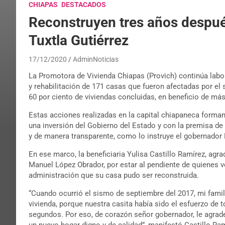
CHIAPAS
DESTACADOS
Reconstruyen tres años despu
Tuxtla Gutiérrez
17/12/2020
AdminNoticias
La Promotora de Vivienda Chiapas (Provich) continúa labor
y rehabilitación de 171 casas que fueron afectadas por el 
60 por ciento de viviendas concluidas, en beneficio de má
Estas acciones realizadas en la capital chiapaneca forma
una inversión del Gobierno del Estado y con la premisa de
y de manera transparente, como lo instruye el gobernador
En ese marco, la beneficiaria Yulisa Castillo Ramírez, agra
Manuel López Obrador, por estar al pendiente de quienes 
administración que su casa pudo ser reconstruida.
“Cuando ocurrió el sismo de septiembre del 2017, mi fami
vivienda, porque nuestra casita había sido el esfuerzo de t
segundos. Por eso, de corazón señor gobernador, le agrad
un nuevo hogar digno y de calidad”, manifestó Castillo Ra