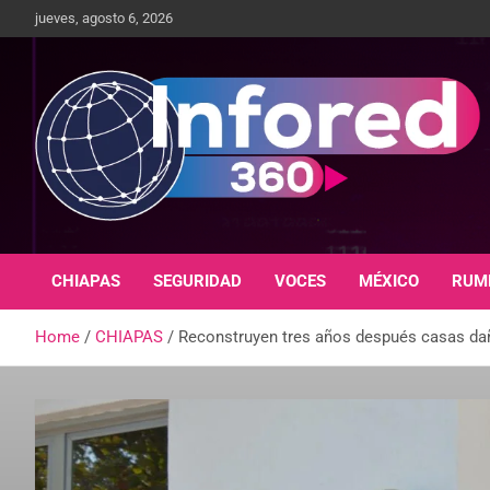
jueves, agosto 6, 2026
Un giro en la información
infored360.mx
CHIAPAS
SEGURIDAD
VOCES
MÉXICO
RUM
Home
CHIAPAS
Reconstruyen tres años después casas dañ