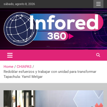
sábado, agosto 8, 2026
Un giro en la información
infored360.mx
Home
CHIAPAS
Redoblar esfuerzos y trabajar con unidad para transformar
Tapachula: Yamil Melgar