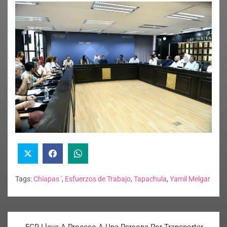
Tags:
Chiapas '
,
Esfuerzos de Trabajo
,
Tapachula
,
Yamil Melgar
FGR Lleva A Proceso A Una Persona Por Transportar