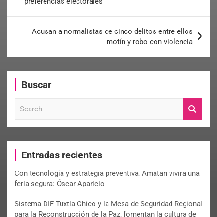
preferencias electorales
Acusan a normalistas de cinco delitos entre ellos
motín y robo con violencia
Buscar
S
e
a
r
c
Entradas recientes
h
Con tecnología y estrategia preventiva, Amatán vivirá una
feria segura: Óscar Aparicio
Sistema DIF Tuxtla Chico y la Mesa de Seguridad Regional
para la Reconstrucción de la Paz, fomentan la cultura de