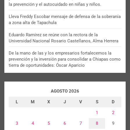
la prevención y el autocuidado en niñas y niños.
Lleva Freddy Escobar mensaje de defensa de la soberanía
a zona alta de Tapachula
Eduardo Ramírez se reúne con la rectora de la
Universidad Nacional Rosario Castellanos, Alma Herrera
De la mano de las y los empresarios fortalecemos la
prevención y la inversión para consolidar a Chiapas como
tierra de oportunidades: Óscar Aparicio
AGOSTO 2026
L
M
X
J
V
S
D
1
2
3
4
5
6
7
8
9