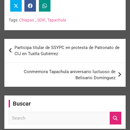
Tags:
Chiapas '
,
SDIF
,
Tapachula
Participa titular de SSYPC en protesta de Patronato de
CIJ en Tuxtla Gutiérrez
Conmemora Tapachula aniversario luctuoso de
Belisario Domínguez
Buscar
S
e
a