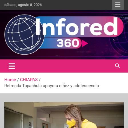
sábado, agosto 8, 2026
Un giro en la información
infored360.mx
Home
CHIAPAS
Refrenda Tapachula apoyo a niñez y adolescencia