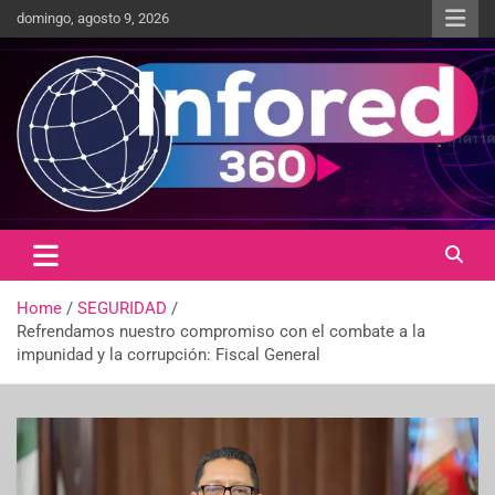
domingo, agosto 9, 2026
Un giro en la información
infored360.mx
Home
SEGURIDAD
Refrendamos nuestro compromiso con el combate a la
impunidad y la corrupción: Fiscal General