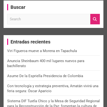
Buscar
S
e
a
r
c
Entradas recientes
h
Viri Figueroa mueve a Morena en Tapachula
Anuncia Sheinbaum 400 mil lugares nuevos para
bachillerato
Asume De la Espriella Presidencia de Colombia
Con tecnología y estrategia preventiva, Amatán vivirá una
feria segura: Óscar Aparicio
Sistema DIF Tuxtla Chico y la Mesa de Seguridad Regional
para la Reconstrucción de la Paz, fomentan la cultura de