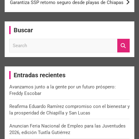
Garantiza SSP retorno seguro desde playas de Chiapas
Buscar
S
e
a
r
c
Entradas recientes
h
Avanzamos junto a la gente por un futuro próspero:
Freddy Escobar
Reafirma Eduardo Ramírez compromiso con el bienestar y
la prosperidad de Chiapilla y San Lucas
Anuncian Feria Nacional de Empleo para las Juventudes
2026, edición Tuxtla Gutiérrez