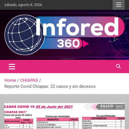
sábado, agosto 8, 2026
Un giro en la información
infored360.mx
Home
CHIAPAS
Reporte Covid Chiapas: 22 casos y sin decesos