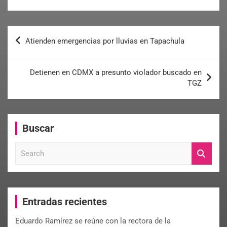
Atienden emergencias por lluvias en Tapachula
Detienen en CDMX a presunto violador buscado en
TGZ
Buscar
S
e
a
r
c
Entradas recientes
h
Eduardo Ramírez se reúne con la rectora de la