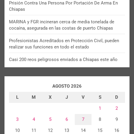
Prisión Contra Una Persona Por Portación De Arma En
Chiapas
MARINA y FGR incineran cerca de media tonelada de
cocaína, asegurada en las costas de puerto Chiapas
Profesionistas Acreditados en Protección Civil, pueden
realizar sus funciones en todo el estado
Casi 200 reos peligrosos enviados a Chiapas este año
AGOSTO 2026
L
M
X
J
V
S
D
1
2
3
4
5
6
7
8
9
10
11
12
13
14
15
16