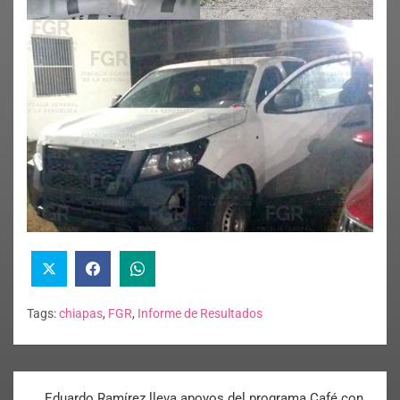
Tags:
chiapas
,
FGR
,
Informe de Resultados
Eduardo Ramírez lleva apoyos del programa Café con