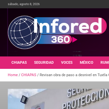
sábado, agosto 8, 2026
Un giro en la información
infored360.mx
CHIAPAS
SEGURIDAD
VOCES
MÉXICO
RUM
Home
CHIAPAS
Revisan obra de paso a desnivel en Tuxtla 