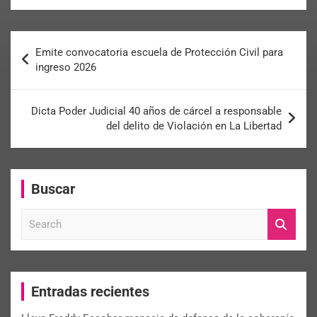
Emite convocatoria escuela de Protección Civil para
ingreso 2026
Dicta Poder Judicial 40 años de cárcel a responsable
del delito de Violación en La Libertad
Buscar
S
e
a
r
c
Entradas recientes
h