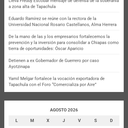
Lleva Freddy Escobar mensaje de defensa de la soberanía
a zona alta de Tapachula
Eduardo Ramírez se reúne con la rectora de la
Universidad Nacional Rosario Castellanos, Alma Herrera
De la mano de las y los empresarios fortalecemos la
prevención y la inversión para consolidar a Chiapas como
tierra de oportunidades: Óscar Aparicio
Detienen a ex Gobernador de Guerrero por caso
Ayotzinapa
Yamil Melgar fortalece la vocación exportadora de
Tapachula con el Foro “Comercializa por Aire”
AGOSTO 2026
L
M
X
J
V
S
D