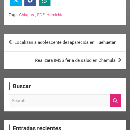
Tags:
Chiapas '
,
FGE
,
Homicida
Localizan a adolescente desaparecida en Huehuetán
Realizará IMSS feria de salud en Chamula
Buscar
S
e
a
r
c
Entradas recientes
h