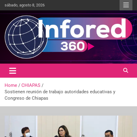
sábado, agosto 8, 2026
Un giro en la información
infored360.mx
Home
CHIAPAS
Sostienen reunión de trabajo autoridades educativas y
Congreso de Chiapas