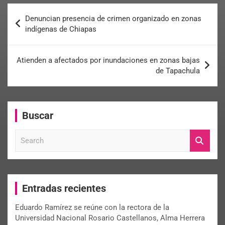
Denuncian presencia de crimen organizado en zonas
indígenas de Chiapas
Atienden a afectados por inundaciones en zonas bajas
de Tapachula
Buscar
S
e
a
r
c
Entradas recientes
h
Eduardo Ramírez se reúne con la rectora de la
Universidad Nacional Rosario Castellanos, Alma Herrera