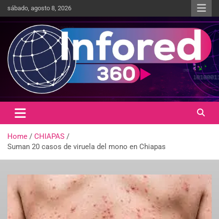
sábado, agosto 8, 2026
Un giro en la información
infored360.mx
Home
CHIAPAS
Suman 20 casos de viruela del mono en Chiapas