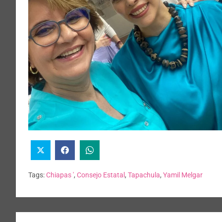
Tags:
Chiapas '
,
Consejo Estatal
,
Tapachula
,
Yamil Melgar