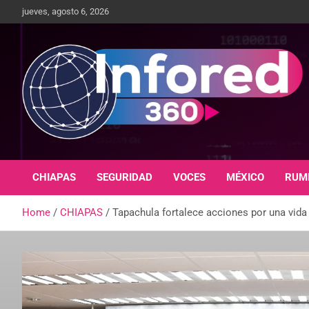
jueves, agosto 6, 2026
Un giro en la información
infored360.mx
CHIAPAS
SEGURIDAD
VOCES
MÉXICO
RUM
Home
CHIAPAS
Tapachula fortalece acciones por una vida 