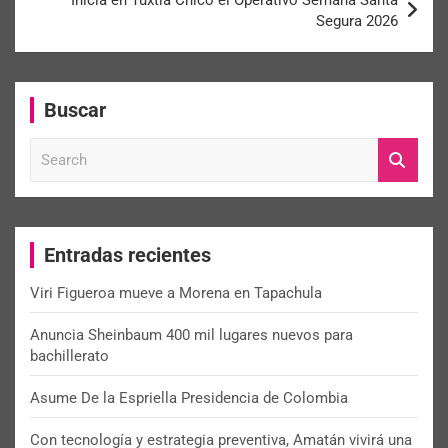
Segura 2026
Buscar
S
e
a
r
c
Entradas recientes
h
Viri Figueroa mueve a Morena en Tapachula
Anuncia Sheinbaum 400 mil lugares nuevos para
bachillerato
Asume De la Espriella Presidencia de Colombia
Con tecnología y estrategia preventiva, Amatán vivirá una