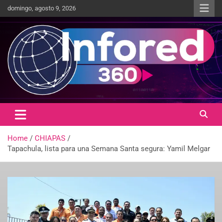
domingo, agosto 9, 2026
Un giro en la información
infored360.mx
Home
CHIAPAS
Tapachula, lista para una Semana Santa segura: Yamil Melgar