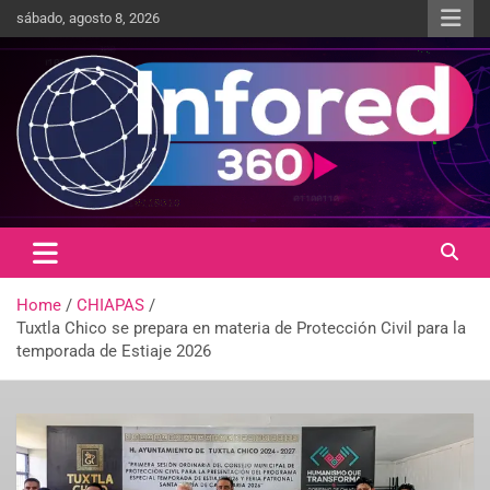
sábado, agosto 8, 2026
Un giro en la información
infored360.mx
Home
CHIAPAS
Tuxtla Chico se prepara en materia de Protección Civil para la
temporada de Estiaje 2026