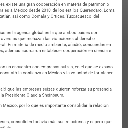
ses existe una gran cooperación en materia de patrimonio
turales a México desde 2018, de los estilos Queréndaro, Loma
tzatlán, así como Comala y Ortices, Tuxcacuesco, del
ias en la agenda global en la que ambos países son
troversias que rechazan las violaciones al derecho
ateral. En materia de medio ambiente, añadió, concuerdan en
cos; además acordaron establecer cooperación en ciencia e
on un encuentro con empresas suizas, en el que se expuso
e constató la confianza en México y la voluntad de fortalecer
ñaló que las empresas suizas quieren reforzar su presencia
a la Presidenta Claudia Sheinbaum.
 México, por lo que es importante consolidar la relación
eses, consoliden todavía más sus relaciones y espero que
señaló.