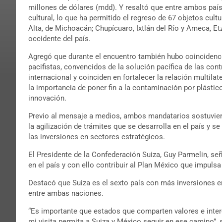
millones de dólares (mdd). Y resaltó que entre ambos paí
cultural, lo que ha permitido el regreso de 67 objetos cul
Alta, de Michoacán; Chupícuaro, Ixtlán del Río y Ameca, E
occidente del país.
Agregó que durante el encuentro también hubo coincidenc
pacifistas, convencidos de la solución pacífica de las con
internacional y coinciden en fortalecer la relación multil
la importancia de poner fin a la contaminación por plásti
innovación.
Previo al mensaje a medios, ambos mandatarios sostuvier
la agilización de trámites que se desarrolla en el país y s
las inversiones en sectores estratégicos.
El Presidente de la Confederación Suiza, Guy Parmelin, se
en el país y con ello contribuir al Plan México que impuls
Destacó que Suiza es el sexto país con más inversiones en
entre ambas naciones.
“Es importante que estados que comparten valores e inter
mi visita permita a Suiza y México seguir en ese camino”, 