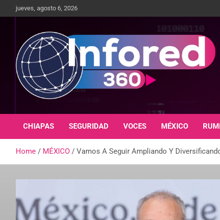
jueves, agosto 6, 2026
Un giro en la información
infored360.mx
CHIAPAS
SEGURIDAD
VOCES
MÉXICO
RUM
Home
MÉXICO
Vamos A Seguir Ampliando Y Diversificando