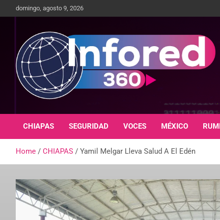
domingo, agosto 9, 2026
Un giro en la información
infored360.mx
CHIAPAS
SEGURIDAD
VOCES
MÉXICO
RUM
Home
CHIAPAS
Yamil Melgar Lleva Salud A El Edén