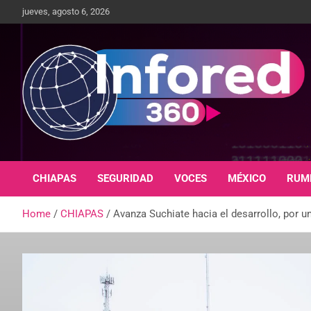
jueves, agosto 6, 2026
Un giro en la información
infored360.mx
CHIAPAS
SEGURIDAD
VOCES
MÉXICO
RUM
Home
CHIAPAS
Avanza Suchiate hacia el desarrollo, por u