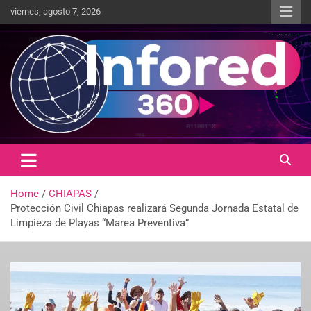
viernes, agosto 7, 2026
Un giro en la información
infored360.mx
Home
CHIAPAS
Protección Civil Chiapas realizará Segunda Jornada Estatal de
Limpieza de Playas “Marea Preventiva”