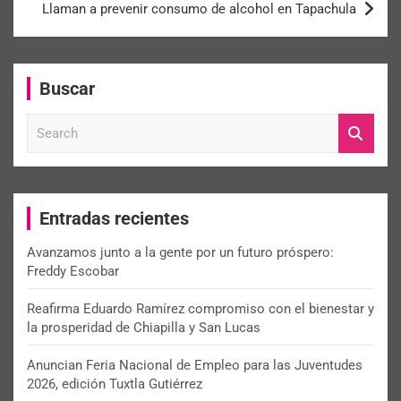
Llaman a prevenir consumo de alcohol en Tapachula
Buscar
S
e
a
r
c
Entradas recientes
h
Avanzamos junto a la gente por un futuro próspero:
Freddy Escobar
Reafirma Eduardo Ramírez compromiso con el bienestar y
la prosperidad de Chiapilla y San Lucas
Anuncian Feria Nacional de Empleo para las Juventudes
2026, edición Tuxtla Gutiérrez