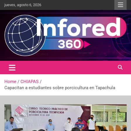
jueves, agosto 6, 2026
Un giro en la información
infored360.mx
Home
CHIAPAS
Capacitan a estudiantes sobre porcicultura en Tapachula