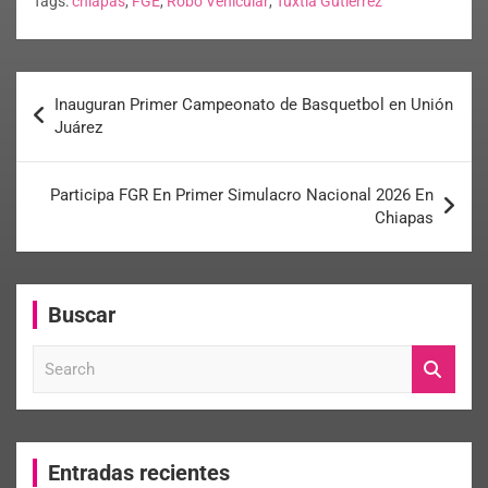
Tags:
chiapas
,
FGE
,
Robo Vehicular
,
Tuxtla Gutiérrez
Inauguran Primer Campeonato de Basquetbol en Unión
Juárez
Participa FGR En Primer Simulacro Nacional 2026 En
Chiapas
Buscar
S
e
a
r
c
Entradas recientes
h