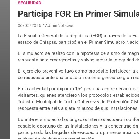
SEGURIDAD
Participa FGR En Primer Simul
06/05/2026
AdminNoticias
La Fiscalía General de la República (FGR) a través de la F
estado de Chiapas, participó en el Primer Simulacro Nacio
El simulacro se realizó con la hipótesis de sismo de magni
respuesta ante emergencias y salvaguardar la integridad de
El ejercicio preventivo tuvo como propósito fortalecer la c
de respuesta ante una situación de emergencia de gran ma
En la actividad participaron 154 personas entre servidores 
visitantes, quienes atendieron los protocolos establecido
Tránsito Municipal de Tuxtla Gutiérrez y de Protección Civ
respuesta entre seis a siete minutos de sus instalaciones
Durante el simulacro las brigadas internas actuaron confo
desalojo oportuno de las instalaciones y la concentración
participando las brigadas de evacuación, primeros auxilio
evaluación de daños y comunicación.