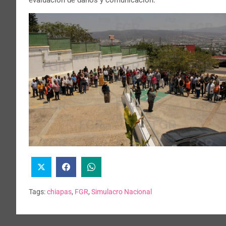
Tags:
chiapas
,
FGR
,
Simulacro Nacional