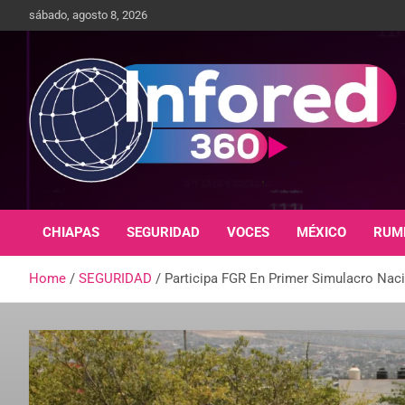
sábado, agosto 8, 2026
Un giro en la información
infored360.mx
CHIAPAS
SEGURIDAD
VOCES
MÉXICO
RUM
Home
SEGURIDAD
Participa FGR En Primer Simulacro Nac