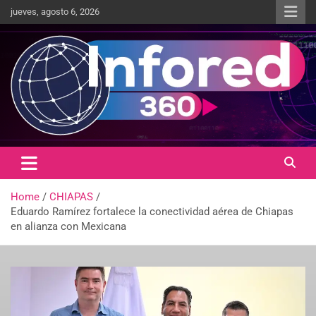
jueves, agosto 6, 2026
Un giro en la información
infored360.mx
Home
CHIAPAS
Eduardo Ramírez fortalece la conectividad aérea de Chiapas
en alianza con Mexicana