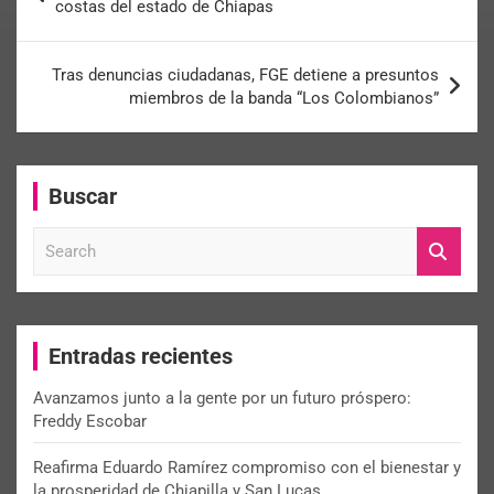
costas del estado de Chiapas
Tras denuncias ciudadanas, FGE detiene a presuntos
miembros de la banda “Los Colombianos”
Buscar
S
e
a
r
c
Entradas recientes
h
Avanzamos junto a la gente por un futuro próspero:
Freddy Escobar
Reafirma Eduardo Ramírez compromiso con el bienestar y
la prosperidad de Chiapilla y San Lucas