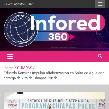
jueves, agosto 6, 2026
Un giro en la información
infored360.mx
Home
CHIAPAS
Eduardo Ramírez impulsa alfabetización en Salto de Agua con
entrega de kits de Chiapas Puede