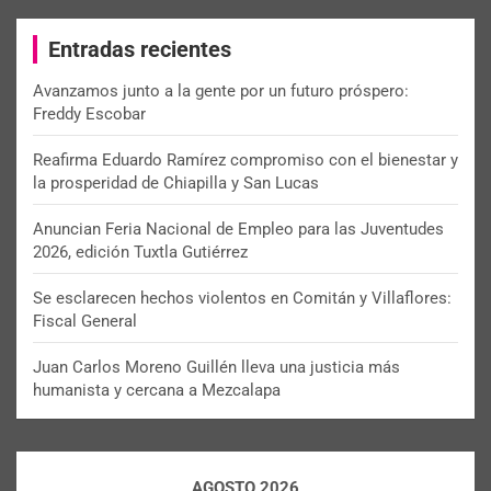
r
c
Entradas recientes
h
Avanzamos junto a la gente por un futuro próspero:
Freddy Escobar
Reafirma Eduardo Ramírez compromiso con el bienestar y
la prosperidad de Chiapilla y San Lucas
Anuncian Feria Nacional de Empleo para las Juventudes
2026, edición Tuxtla Gutiérrez
Se esclarecen hechos violentos en Comitán y Villaflores:
Fiscal General
Juan Carlos Moreno Guillén lleva una justicia más
humanista y cercana a Mezcalapa
AGOSTO 2026