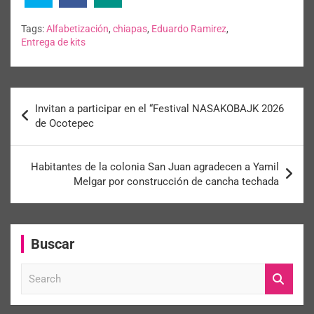
Tags:
Alfabetización
,
chiapas
,
Eduardo Ramirez
,
Entrega de kits
Invitan a participar en el “Festival NASAKOBAJK 2026
de Ocotepec
Habitantes de la colonia San Juan agradecen a Yamil
Melgar por construcción de cancha techada
Buscar
S
e
a